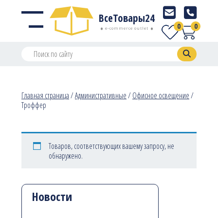
ВсеТовары24
0
0
e-commerce outlet
Главная страница
/
Административные
/
Офисное освещение
/
Троффер
Товаров, соответствующих вашему запросу, не
обнаружено.
Новости