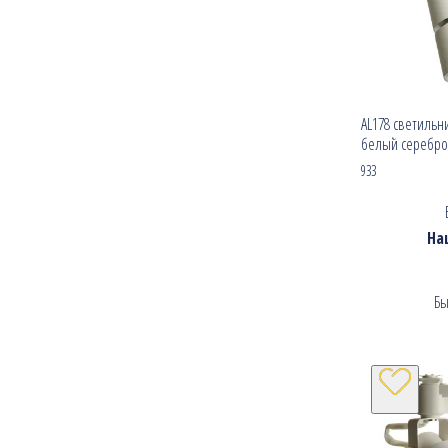
AL178 светильн
белый серебро,
933
На
Бы