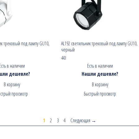
ик трековый под лампу GU10,
AL192 светильник трековый под лампу GU10,
черный
443
Есть в наличии
Есть в наличии
шли дешевле?
Нашли дешевле?
В корзину
В корзину
стрый просмотр
Быстрый просмотр
1
2
3
4
Следующая →