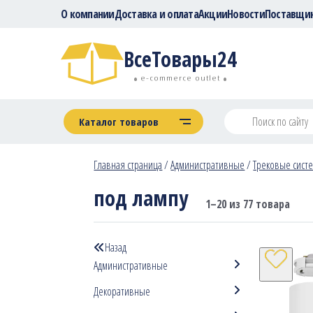
О компании
Доставка и оплата
Акции
Новости
Поставщи
ВсеТовары24
e-commerce outlet
Каталог товаров
Главная страница
/
Административные
/
Трековые сист
под лампу
1–20 из 77 товара
Назад
Административные
Декоративные