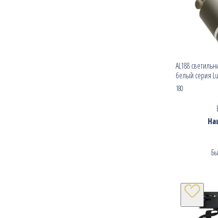
AL188 светильн
белый серия L
180
На
Бы