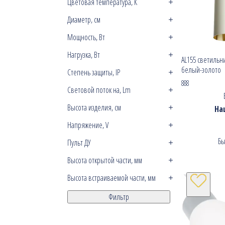
Цветовая температура, К
Диаметр, см
Мощность, Вт
Нагрузка, Вт
AL155 светильн
белый-золото
Степень защиты, IP
888
Световой поток на, Lm
Высота изделия, см
На
Напряжение, V
Бы
Пульт ДУ
Высота открытой части, мм
Высота встраиваемой части, мм
Фильтр