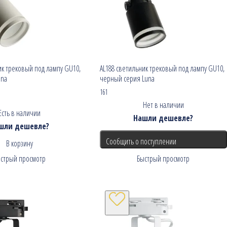
ик трековый под лампу GU10,
AL188 светильник трековый под лампу GU10,
una
черный серия Luna
161
Нет в наличии
Есть в наличии
Нашли дешевле?
шли дешевле?
Сообщить о поступлении
В корзину
стрый просмотр
Быстрый просмотр