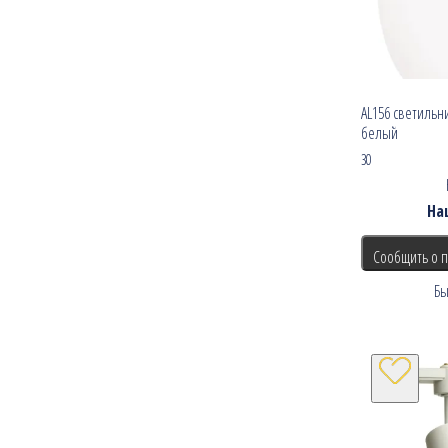
AL156 светильн
белый
30
На
Сообщить о 
Бы