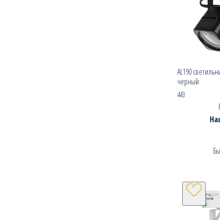
AL190 светильн
черный
443
На
Бы