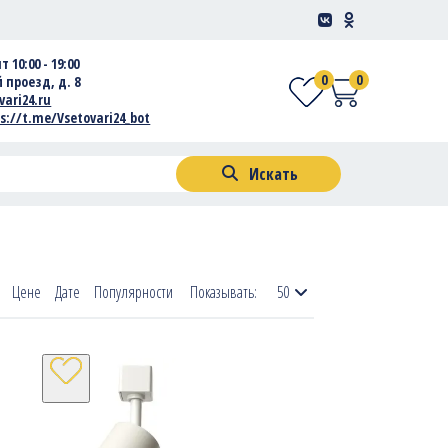
т 10:00 - 19:00
0
0
 проезд, д. 8
vari24.ru
s://t.me/Vsetovari24_bot
Искать
Цене
Дате
Популярности
Показывать:
50