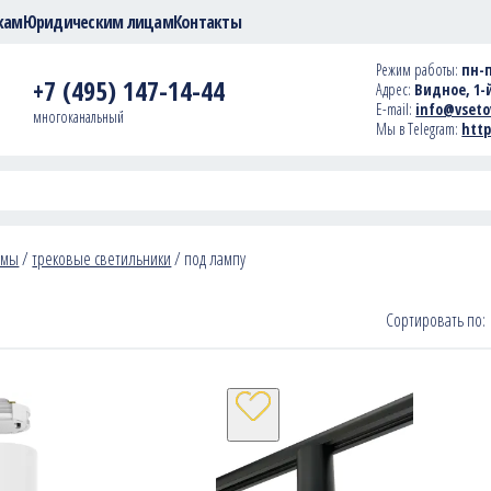
кам
Юридическим лицам
Контакты
Режим работы:
пн-п
+7 (495) 147-14-44
Адрес:
Видное, 1-й
E-mail:
info@vseto
многоканальный
Мы в Telegram:
http
емы
/
трековые светильники
/
под лампу
Сортировать по: