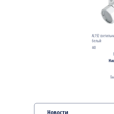
AL192 светильн
белый
443
На
Бы
Новости