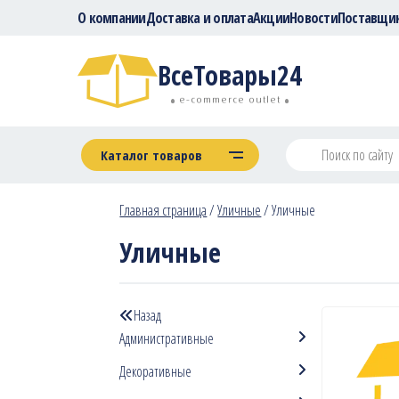
О компании
Доставка и оплата
Акции
Новости
Поставщи
ВсеТовары24
e-commerce outlet
Каталог товаров
Главная страница
/
Уличные
/
Уличные
Уличные
Назад
Административные
Декоративные