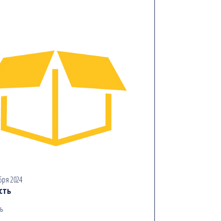
бря 2024
сть
ь