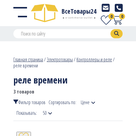
ВсеТовары24
0
0
e-commerce outlet
Главная страница
/
Электротовары
/
Контроллеры и реле
/
реле времени
реле времени
3 товаров
Фильтр товаров
Сортировать по:
Цене
Показывать:
50