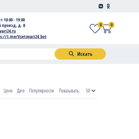
т 10:00 - 19:00
0
0
 проезд, д. 8
vari24.ru
s://t.me/Vsetovari24_bot
Искать
Цене
Дате
Популярности
Показывать:
50