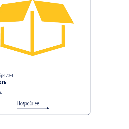
бря 2024
сть
ь
Подробнее