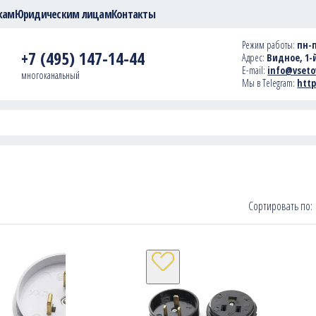
кам
Юридическим лицам
Контакты
Режим работы:
пн-п
+7 (495) 147-14-44
Адрес:
Видное, 1-й
E-mail:
info@vseto
многоканальный
Мы в Telegram:
http
Сортировать по: