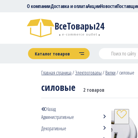
О компании
Доставка и оплата
Акции
Новости
Поставщи
ВсеТовары24
e-commerce outlet
Каталог товаров
Главная страница
/
Электротовары
/
Вилки
/
силовые
силовые
2 товаров
Назад
Административные
Декоративные