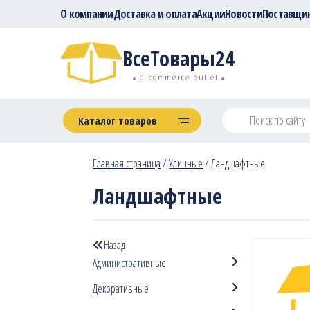
О компании
Доставка и оплата
Акции
Новости
Поставщи
ВсеТовары24
e-commerce outlet
Каталог товаров
Главная страница
/
Уличные
/
Ландшафтные
Ландшафтные
Назад
Административные
Декоративные