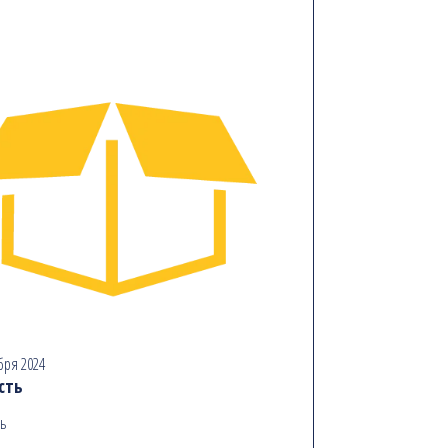
бря 2024
сть
ь