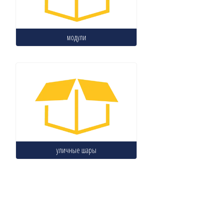
модули
уличные шары