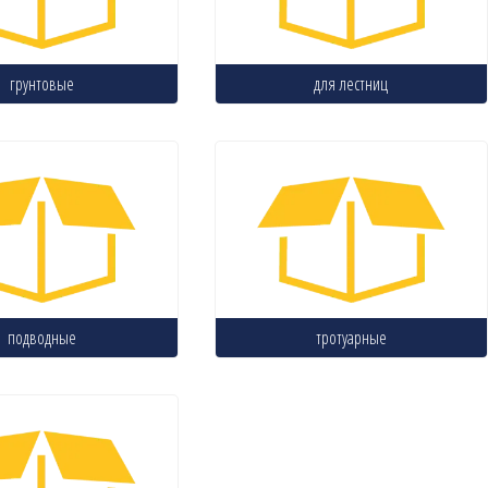
грунтовые
для лестниц
подводные
тротуарные