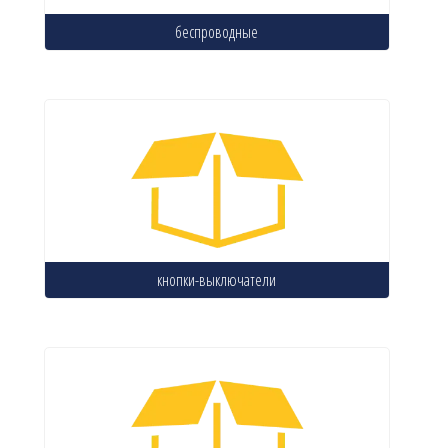
беспроводные
кнопки-выключатели