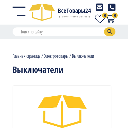
ВсеТовары24
0
0
e-commerce outlet
Главная страница
/
Электротовары
/
Выключатели
Выключатели