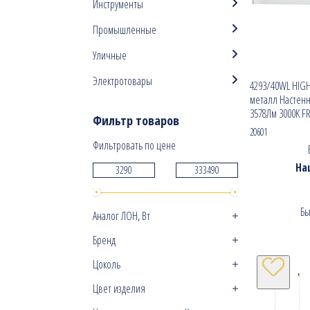
Инструменты
Промышленные
Уличные
Электротовары
4293/40WL HIG
металл Настенн
3578Лм 3000K F
Фильтр товаров
20601
Фильтровать по цене
На
Бы
Аналог ЛОН, Вт
Бренд
Цоколь
Цвет изделия