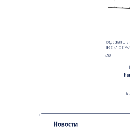
подвесная штан
DECORATO D252
3290
На
Бы
Новости