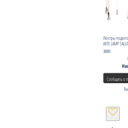
Люстры подвес
ARTE LAMP SALU
30000
На
Сообщить о 
Бы