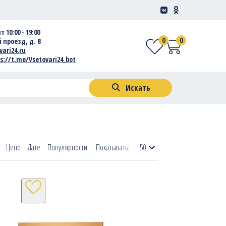
т 10:00 - 19:00
0
0
 проезд, д. 8
vari24.ru
s://t.me/Vsetovari24_bot
Искать
Цене
Дате
Популярности
Показывать:
50