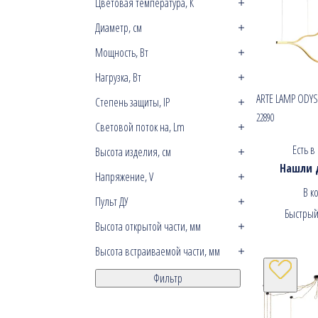
Цветовая температура, К
Диаметр, см
Мощность, Вт
Нагрузка, Вт
ARTE LAMP ODYS
Степень защиты, IP
22890
Световой поток на, Lm
Есть в
Высота изделия, см
Нашли 
Напряжение, V
В к
Пульт ДУ
Быстрый
Высота открытой части, мм
Высота встраиваемой части, мм
Фильтр