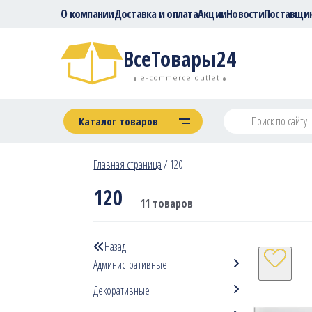
О компании
Доставка и оплата
Акции
Новости
Поставщи
ВсеТовары24
e-commerce outlet
Каталог товаров
Главная страница
/
120
120
11 товаров
Назад
Административные
Декоративные