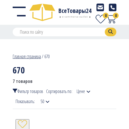
ВсеТовары24
0
0
e-commerce outlet
Главная страница
/
670
670
7 товаров
Фильтр товаров
Сортировать по:
Цене
Показывать:
50